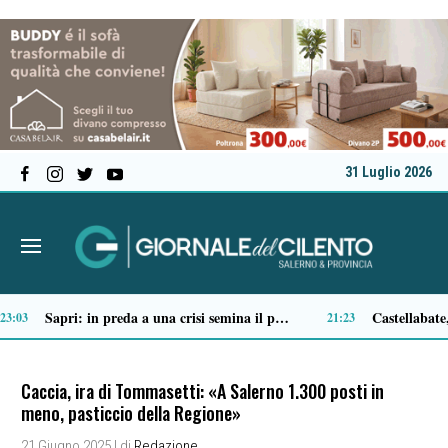
31 Luglio 2026
Tortorella celebra la Fiera di San Basilio: tra antichi mestieri, bestiame e la musica della Bandabardò
14:49
Caccia, ira di Tommasetti: «A Salerno 1.300 posti in
meno, pasticcio della Regione»
21 Giugno 2025
| di
Redazione