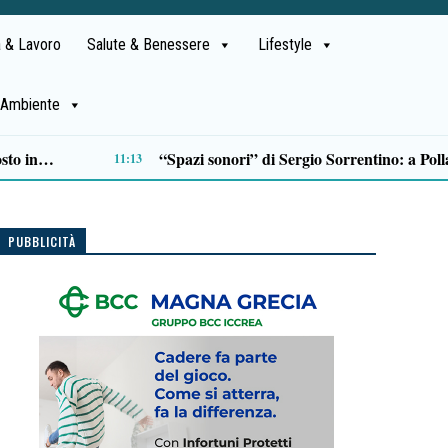
 & Lavoro
Salute & Benessere
Lifestyle
Ambiente
Esodo estivo, weekend da bollino nero: oltre 26 milioni di spostamenti sulle strade Anas
09:15
PUBBLICITÀ