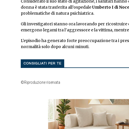
Considerato il suo stato di agitazione, i sanitari hanno 
donna è stata trasferita all’ospedale
Umberto I di Noce
problematiche di natura psichiatrica.
Gli investigatori stanno ora lavorando per ricostrui
emergono legami tra l’aggressore e la vittima, mentre
L’episodio ha generato forte preoccupazione tra i presen
normalità solo dopo alcuni minuti.
CONSIGLIATI PER TE
©Riproduzione riservata