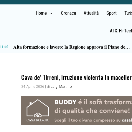
Home
Cronaca
Attualità
Sport
Tur
AI & Hi-Tec
09:28
Cava de’ Tirreni, irruzione violenta in maceller
24 Aprile 2026
| di
Luigi Martino