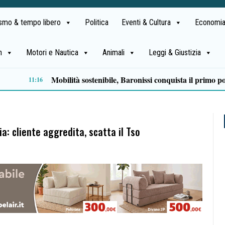
ismo & tempo libero
Politica
Eventi & Cultura
Economia
h
Motori e Nautica
Animali
Leggi & Giustizia
Serie C, ecco il calendario della Salernitana: debutto all’Arechi contro il Sorrento
09:22
ia: cliente aggredita, scatta il Tso