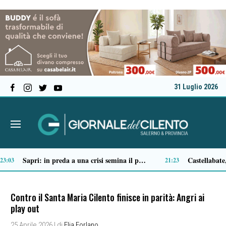
31 Luglio 2026
Tortorella celebra la Fiera di San Basilio: tra antichi mestieri, bestiame e la musica della Bandabardò
14:51
14:49
Contro il Santa Maria Cilento finisce in parità: Angri ai
play out
25 Aprile 2026
| di
Elia Forlano