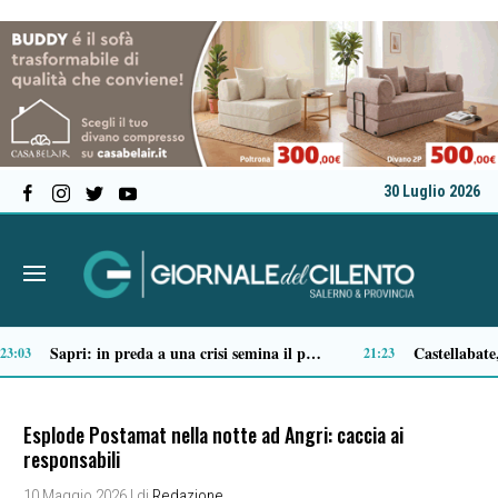
30 Luglio 2026
Ascea, nuova giunta per Sansone: Filippo Dragone vicesindaco, Egidio Criscuolo assessore ai Lavori Pubblici
Tortorella celebra la Fiera di San Basilio: tra antichi mestieri, bestiame e la musica della Bandabardò
14:51
14:49
Esplode Postamat nella notte ad Angri: caccia ai
responsabili
10 Maggio 2026
| di
Redazione