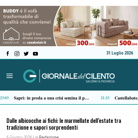
31 Luglio 2026
Ascea, nuova giunta per Sansone: Filippo Dragone vicesindaco, Egidio Criscuolo assessore ai Lavori Pubblici
Tortorella celebra la Fiera di San Basilio: tra antichi mestieri, bestiame e la musica della Bandabardò
14:51
14:49
Dalle albicocche ai fichi: le marmellate dell’estate tra
tradizione e sapori sorprendenti
6 Giugno 2026
| di
Redazione