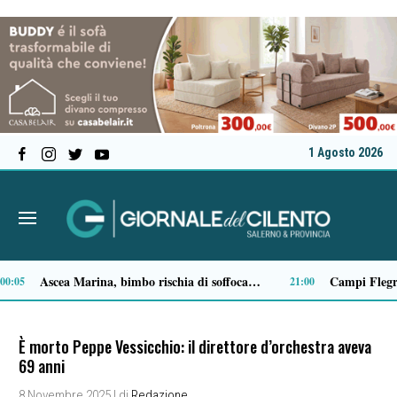
1 Agosto 2026
Il MOA di Eboli ottiene il riconoscimento di Museo di interesse regionale
Milan in lutto, addio a Franco Baresi: il commosso saluto del club
14:14
13:53
È morto Peppe Vessicchio: il direttore d’orchestra aveva
69 anni
8 Novembre 2025
| di
Redazione