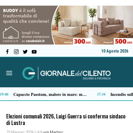
10 Agosto 2026
Spari a Pastena, il ventenne ferito lascia l’ospedale: si indaga sul vero obiettivo
09:05
09:04
Elezioni comunali 2026, Luigi Guerra si conferma sindaco
di Lustra
25 Maggio 2026
| di
Luigi Martino