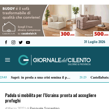
31 Luglio 2026
Tortorella celebra la Fiera di San Basilio: tra antichi mestieri, bestiame e la musica della Bandabardò
14:51
14:49
Padula si mobilita per l’Ucraina: pronta ad accogliere
profughi
4 Marzo 2022
| di
Pasquale Sorrentino