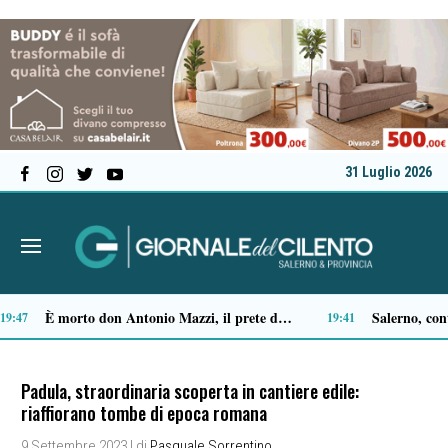
31 Luglio 2026
Ascea, Pietro D’Angiolillo: «La nuova giunta guarda al futuro, con gli occhi del passato»
13:32
13:11
Padula, straordinaria scoperta in cantiere edile:
riaffiorano tombe di epoca romana
9 Settembre 2023
| di
Pasquale Sorrentino