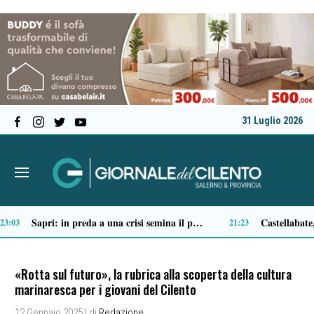
31 Luglio 2026
Ascea, nuova giunta per Sansone: Filippo Dragone vicesindaco, Egidio Criscuolo assessore ai Lavori Pubblici
Tortorella celebra la Fiera di San Basilio: tra antichi mestieri, bestiame e la musica della Bandabardò
14:51
14:49
«Rotta sul futuro», la rubrica alla scoperta della cultura
marinaresca per i giovani del Cilento
12 Gennaio 2025
| di
Redazione