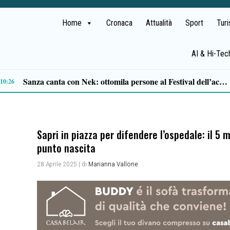
Home
Cronaca
Attualità
Sport
Tur
AI & Hi-Tec
Campi Flegrei, dopo il sisma proseguono i controlli: paura tra i residenti
19:47
Sapri in piazza per difendere l’ospedale: il 5 
punto nascita
28 Aprile 2025
| di
Marianna Vallone