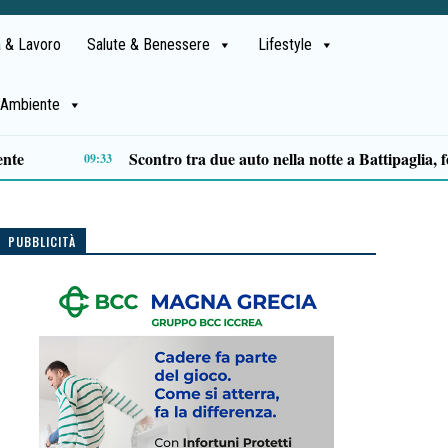
 & Lavoro
Salute & Benessere
Lifestyle
Ambiente
Salerno, controlli della Polizia Municipale: in dieci giorni 684 verbali, 44 veicoli rimossi e sanzioni sui monopattini
18:54
PUBBLICITÀ