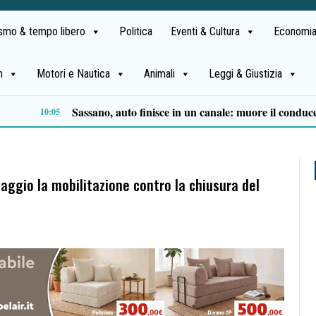
ismo & tempo libero
Politica
Eventi & Cultura
Economia
h
Motori e Nautica
Animali
Leggi & Giustizia
È morto don Antonio Mazzi, il prete degli ultimi fondò la Fondazione Exodus
19:41
maggio la mobilitazione contro la chiusura del