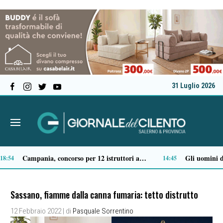
31 Luglio 2026
Premio Terre del Bussento: a Roberto Fico il riconoscimento nella serata inaugurale a Sapri
Come vestirsi in stile preppy: i capi indispensabili
12:50
12:29
Sassano, fiamme dalla canna fumaria: tetto distrutto
12 Febbraio 2022
| di
Pasquale Sorrentino