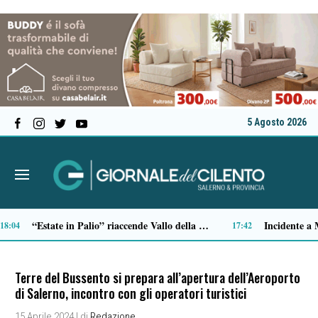
5 Agosto 2026
Castellabate, arrivano più controlli: il prefetto rafforza la presenza delle forze dell’ordine
Vipere, cinghiali e serpenti in estate: come comportarsi negli incontri con gli animali selvatici lungo i sentieri
16:02
15:57
Terre del Bussento si prepara all’apertura dell’Aeroporto
di Salerno, incontro con gli operatori turistici
15 Aprile 2024
| di
Redazione