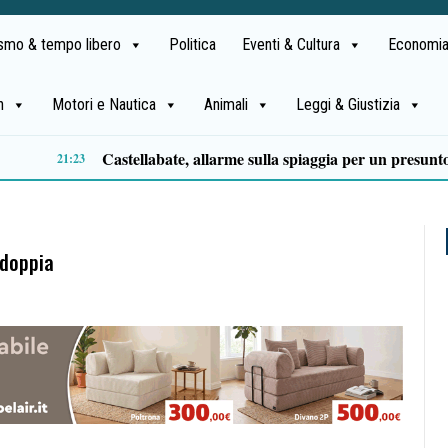
ismo & tempo libero
Politica
Eventi & Cultura
Economia
h
Motori e Nautica
Animali
Leggi & Giustizia
Premio Terre del Bussento, si alza il sipario: stasera Roberto Fico apre l’11ª edizione
14:35
 doppia