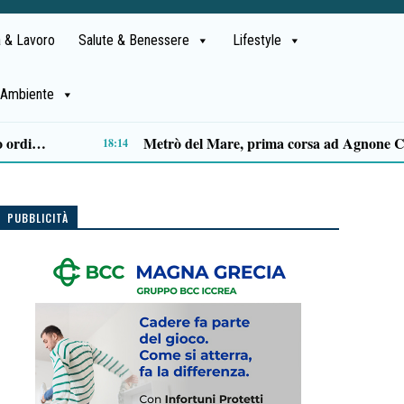
 & Lavoro
Salute & Benessere
Lifestyle
Ambiente
Capaccio Paestum spazio di legalità: oltre 43 ettari di beni confiscati destinati a progetti sociali
14:14
PUBBLICITÀ