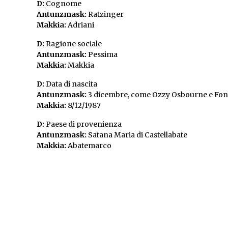
D:
Cognome
Antunzmask:
Ratzinger
Makkia:
Adriani
D:
Ragione sociale
Antunzmask:
Pessima
Makkia:
Makkia
D:
Data di nascita
Antunzmask:
3 dicembre, come Ozzy Osbourne e Fo
Makkia:
8/12/1987
D:
Paese di provenienza
Antunzmask:
Satana Maria di Castellabate
Makkia:
Abatemarco