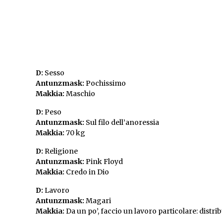
D:
Sesso
Antunzmask:
Pochissimo
Makkia:
Maschio
D:
Peso
Antunzmask:
Sul filo dell’anoressia
Makkia:
70 kg
D:
Religione
Antunzmask:
Pink Floyd
Makkia:
Credo in Dio
D:
Lavoro
Antunzmask:
Magari
Makkia:
Da un po’, faccio un lavoro particolare: distr