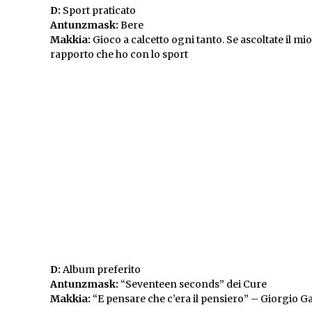
D:
Sport praticato
Antunzmask:
Bere
Makkia:
Gioco a calcetto ogni tanto. Se ascoltate il mi
rapporto che ho con lo sport
D:
Album preferito
Antunzmask:
“Seventeen seconds” dei Cure
Makkia:
“E pensare che c’era il pensiero” – Giorgio G