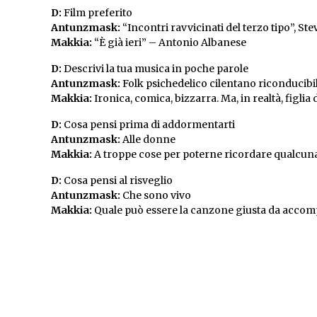
D:
Film preferito
Antunzmask:
“Incontri ravvicinati del terzo tipo”, St
Makkia:
“È già ieri” – Antonio Albanese
D:
Descrivi la tua musica in poche parole
Antunzmask:
Folk psichedelico cilentano riconducibile
Makkia:
Ironica, comica, bizzarra. Ma, in realtà, figli
D:
Cosa pensi prima di addormentarti
Antunzmask:
Alle donne
Makkia:
A troppe cose per poterne ricordare qualcuna
D:
Cosa pensi al risveglio
Antunzmask:
Che sono vivo
Makkia:
Quale può essere la canzone giusta da acco