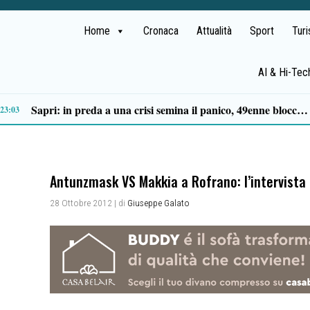
Home
Cronaca
Attualità
Sport
Tur
AI & Hi-Tec
Tortorella celebra la Fiera di San Basilio: tra antichi mestieri, bestiame e la musica della Bandabardò
14:49
Antunzmask VS Makkia a Rofrano: l’intervista
28 Ottobre 2012
| di
Giuseppe Galato