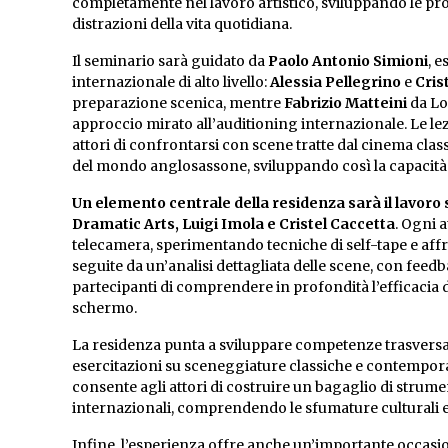
completamente nel lavoro artistico, sviluppando le pro
distrazioni della vita quotidiana.
Il seminario sarà guidato da
Paolo Antonio Simioni
, 
internazionale di alto livello:
Alessia Pellegrino
e
Cris
preparazione scenica, mentre
Fabrizio Matteini
da Lo
approccio mirato all’auditioning internazionale. Le lez
attori di confrontarsi con scene tratte dal cinema c
del mondo anglosassone, sviluppando così la capacità d
Un elemento centrale della residenza sarà il lavoro 
Dramatic Arts, Luigi Imola e Cristel Caccetta
. Ogni a
telecamera, sperimentando tecniche di self-tape e affr
seguite da un’analisi dettagliata delle scene, con feedb
partecipanti di comprendere in profondità l’efficacia de
schermo.
La residenza punta a sviluppare competenze trasversal
esercitazioni su sceneggiature classiche e contemporan
consente agli attori di costruire un bagaglio di strume
internazionali, comprendendo le sfumature culturali e st
Infine, l’esperienza offre anche un’importante occasi