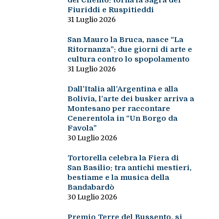
del Cilento: torna la Sagra dei
Fiuriddi e Ruspitieddi
31 Luglio 2026
San Mauro la Bruca, nasce “La
Ritornanza”: due giorni di arte e
cultura contro lo spopolamento
31 Luglio 2026
Dall’Italia all’Argentina e alla
Bolivia, l’arte dei busker arriva a
Montesano per raccontare
Cenerentola in “Un Borgo da
Favola”
30 Luglio 2026
Tortorella celebra la Fiera di
San Basilio: tra antichi mestieri,
bestiame e la musica della
Bandabardò
30 Luglio 2026
Premio Terre del Bussento, si