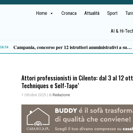
Home
Cronaca
Attualità
Sport
Tur
AI & Hi-Tec
Stipendi incompleti al Dea di Nocera
12:29
Attori professionisti in Cilento: dal 3 al 12 o
Techniques e Self-Tape’
1 Ottobre 2025
| di
Redazione