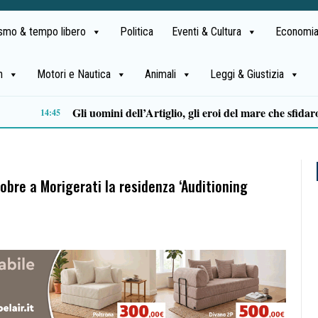
ismo & tempo libero
Politica
Eventi & Cultura
Economia
h
Motori e Nautica
Animali
Leggi & Giustizia
, Pagani e Scafati. Nursind: «Chi sbaglia deve risponderne»
12:08
ttobre a Morigerati la residenza ‘Auditioning