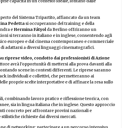
prie capacità in un contesto ideale, lontano dalle
esperto del Sistema Tripartito, affiancato da un team
tina Pedetta
si occuperanno del training e della
ndra e
Hermina Fátyol
da Berlino offriranno un
ioni si terranno in italiano e in inglese, consentendo agli
lassico europeo e dal cinema contemporaneo e commerciale
i adattarsi a diversi linguaggi cinematografici.
su riprese video, condotto dai professionisti di Azione
ttore avrà l’opportunità di mettersi alla prova davanti alla
ontando scene in contesti differenti. Le riprese saranno
ack individuali e collettivi, che permetteranno ai
lle proprie scelte interpretative e di affinare la resa sullo
i, combinando lavoro pratico e riflessione teorica, con
ee, sia in lingua italiana che in inglese. Questo approccio
nti concreto per affrontare provini nazionali e
ilistiche richieste dai diversi mercati.
one di networking: partecipare a un percorso intensivo