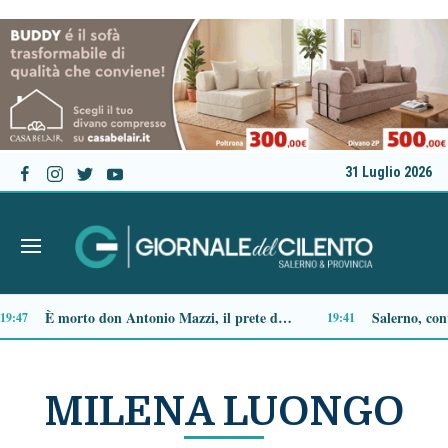
31 Luglio 2026
Ascea, Pietro D’Angiolillo: «La nuova giunta guarda al futuro, con gli occhi del passato»
13:11
MILENA LUONGO