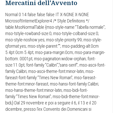
Mercatini dell’Avvento
Normal 0 14 false false false IT X-NONE X-NONE
MicrosoftInternetExplorer4 /* Style Definitions */
table.MsoNormalTable {mso-style-name:”Tabella normale”;
mso-tstyle-rowband-size:0; mso-tstyle-colband-size:0;
mso-style-noshow:yes; mso-style-priority:99; mso-style-
qformat:yes; mso-style-parent:””; mso-padding-alt:0cm
5.4pt 0cm 5.4pt; mso-para-margin:0cm; mso-para-margin-
bottom:.0001pt; mso-pagination:widow-orphan; font-
size:11.0pt; font-family:”Calibri”,”sans-serif”; mso-ascii-font-
family:Calibri; mso-ascii-theme-font:minor-latin; mso-
fareast-font-family:”Times New Roman”; mso-fareast-
theme-font:minor-fareast; mso-hansi-font-family:Calibri;
mso-hansi-theme-font:minor-latin; mso-bidi-font-
family:”Times New Roman”; mso-bidi-theme-font:minor-
bidi;} Dal 29 novembre e poi a seguire il 6, il 13 e il 20
dicembre, presso l’ex Convento dei Domenicani si