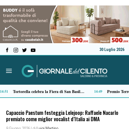
30 Luglio 2026
Verso il 66^ Salone nautico internazionale di Genova: aperto il ticketing online
13:22
13:01
Capaccio Paestum festeggia Lelejoop: Raffaele Nacarlo
premiato come miglior vocalist d’Italia ai DMA
9 Giugno 2026
| di
Luigi Martino