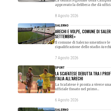
La Giunta regionale della Campania
approvato la delibera che dà uffici
8 Agosto 2026
SALERNO
ARECHI E VOLPE, COMUNE DI SALER
SETTEMBRE»
Il comune di Salerno smentisce le r
riqualificazione dello stadio Arechi 
7 Agosto 2026
SPORT
LA SCAFATESE DEBUTTA TRA I PROF
ITALIA ALL’ARECHI
La Scafatese è pronta a vivere una
ufficiale fissato nel primo...
6 Agosto 2026
SALERNO