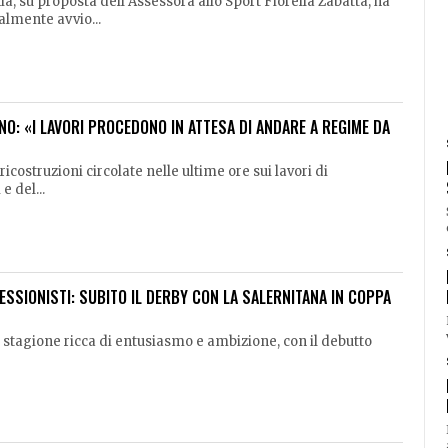
, su proposta dell’Assessora allo Sport Fiorella Zabatta, ha
almente avvio...
NO: «I LAVORI PROCEDONO IN ATTESA DI ANDARE A REGIME DA
icostruzioni circolate nelle ultime ore sui lavori di
e del...
ESSIONISTI: SUBITO IL DERBY CON LA SALERNITANA IN COPPA
 stagione ricca di entusiasmo e ambizione, con il debutto