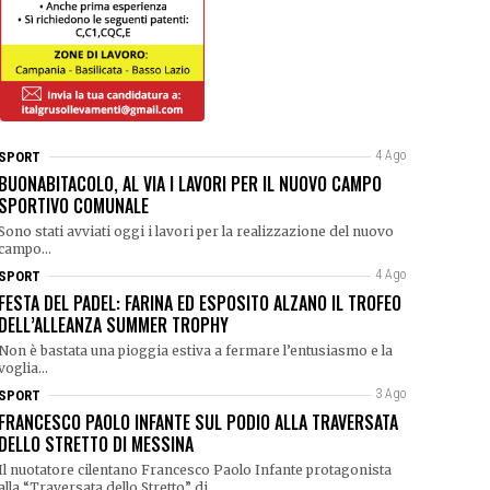
4 Ago
SPORT
BUONABITACOLO, AL VIA I LAVORI PER IL NUOVO CAMPO
SPORTIVO COMUNALE
Sono stati avviati oggi i lavori per la realizzazione del nuovo
campo...
4 Ago
SPORT
FESTA DEL PADEL: FARINA ED ESPOSITO ALZANO IL TROFEO
DELL’ALLEANZA SUMMER TROPHY
Non è bastata una pioggia estiva a fermare l’entusiasmo e la
voglia...
3 Ago
SPORT
FRANCESCO PAOLO INFANTE SUL PODIO ALLA TRAVERSATA
DELLO STRETTO DI MESSINA
Il nuotatore cilentano Francesco Paolo Infante protagonista
alla “Traversata dello Stretto” di...