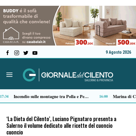
9 Agosto 2026
Tensione al Pronto soccorso del “Ruggi”, volontario aggredito durante una missione
:04
09:03
‘La Dieta del Cilento’, Luciano Pignataro presenta a
Salerno il volume dedicato alle ricette del cuoncio
cuoncio