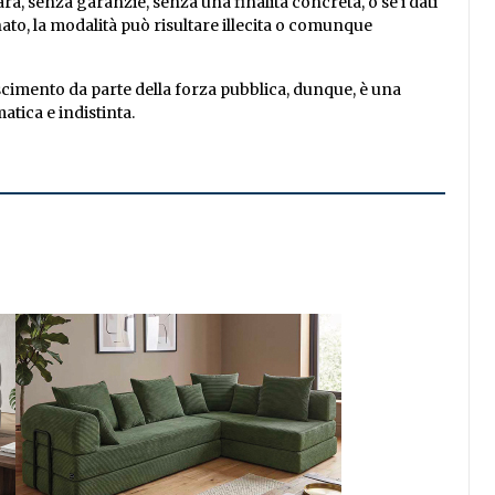
a, senza garanzie, senza una finalità concreta, o se i dati
o, la modalità può risultare illecita o comunque
cimento da parte della forza pubblica, dunque, è una
tica e indistinta.