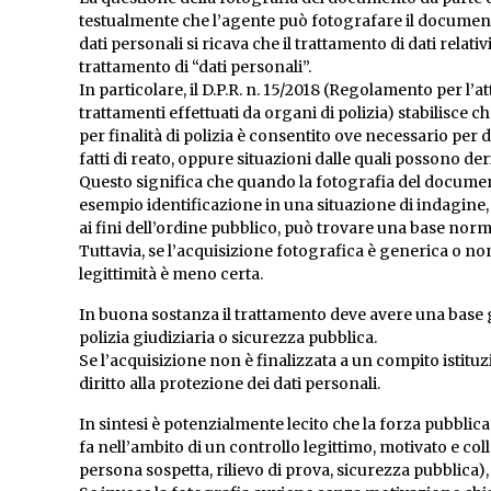
testualmente che l’agente può fotografare il documento
dati personali si ricava che il trattamento di dati relat
trattamento di “dati personali”.
In particolare, il D.P.R. n. 15/2018 (Regolamento per l’a
trattamenti effettuati da organi di polizia) stabilisce ch
per finalità di polizia è consentito ove necessario per
fatti di reato, oppure situazioni dalle quali possono de
Questo significa che quando la fotografia del document
esempio identificazione in una situazione di indagine, 
ai fini dell’ordine pubblico, può trovare una base norm
Tuttavia, se l’acquisizione fotografica è generica o no
legittimità è meno certa.
In buona sostanza il trattamento deve avere una base giur
polizia giudiziaria o sicurezza pubblica.
Se l’acquisizione non è finalizzata a un compito istitu
diritto alla protezione dei dati personali.
In sintesi è potenzialmente lecito che la forza pubbli
fa nell’ambito di un controllo legittimo, motivato e col
persona sospetta, rilievo di prova, sicurezza pubblica),