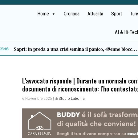
Home
Cronaca
Attualità
Sport
Tur
AI & Hi-Tec
Tortorella celebra la Fiera di San Basilio: tra antichi mestieri, bestiame e la musica della Bandabardò
14:49
L’avvocato risponde | Durante un normale con
documento di riconoscimento: l’ho contestat
6 Novembre 2025
| di
Studio Labonia