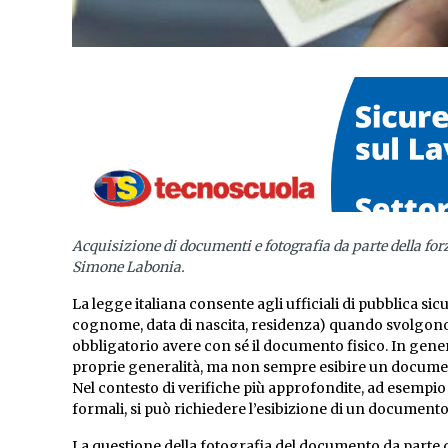
Acquisizione di documenti e fotografia da parte della forz
Simone Labonia.
La legge italiana consente agli ufficiali di pubblica si
cognome, data di nascita, residenza) quando svolgono 
obbligatorio avere con sé il documento fisico. In general
proprie generalità, ma non sempre esibire un document
Nel contesto di verifiche più approfondite, ad esempio
formali, si può richiedere l’esibizione di un documento
La questione della fotografia del documento da parte 