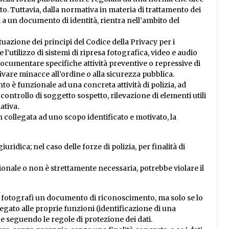
. Tuttavia, dalla normativa in materia di trattamento dei
ivi a un documento di identità, rientra nell’ambito del
ttuazione dei principi del Codice della Privacy per i
e l’utilizzo di sistemi di ripresa fotografica, video e audio
 documentare specifiche attività preventive o repressive di
rivare minacce all’ordine o alla sicurezza pubblica.
o è funzionale ad una concreta attività di polizia, ad
controllo di soggetto sospetto, rilevazione di elementi utili
ativa.
n collegata ad uno scopo identificato e motivato, la
idica; nel caso delle forze di polizia, per finalità di
zionale o non è strettamente necessaria, potrebbe violare il
ca fotografi un documento di riconoscimento, ma solo se lo
legato alle proprie funzioni (identificazione di una
 e seguendo le regole di protezione dei dati.