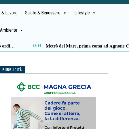
 & Lavoro
Salute & Benessere
Lifestyle
Ambiente
Capaccio Paestum spazio di legalità: oltre 43 ettari di beni confiscati destinati a progetti sociali
14:14
PUBBLICITÀ