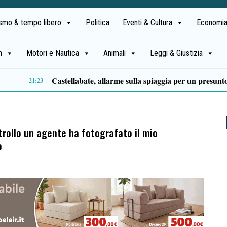
ismo & tempo libero
Politica
Eventi & Cultura
Economia
h
Motori e Nautica
Animali
Leggi & Giustizia
Premio Terre del Bussento, si alza il sipario: stasera Roberto Fico apre l’11ª edizione
14:35
trollo un agente ha fotografato il mio
o