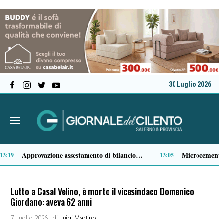
30 Luglio 2026
Comparto ittico, dalla Regione Campania 3 milioni di euro per fronteggiare il caro-gasolio
:36
11:15
Lutto a Casal Velino, è morto il vicesindaco Domenico
Giordano: aveva 62 anni
7 Luglio 2026
| di
Luigi Martino