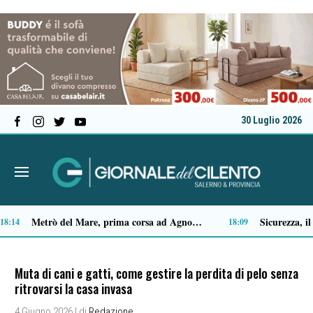
30 Luglio 2026
o: stasera Roberto Fico apre l’11ª edizione
Capaccio Paestum spazio di legalità: oltre 43 ettari di beni confiscati destinati a progetti sociali
14:35
14:14
Muta di cani e gatti, come gestire la perdita di pelo senza
ritrovarsi la casa invasa
4 Giugno 2026
| di
Redazione