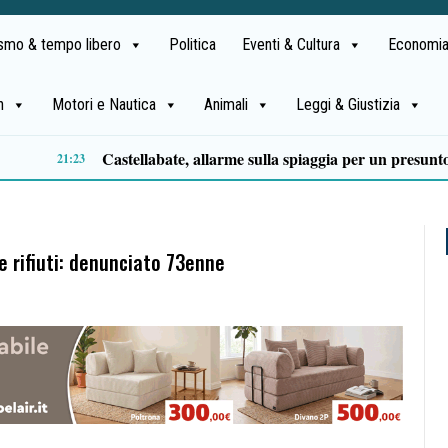
ismo & tempo libero
Politica
Eventi & Cultura
Economia
h
Motori e Nautica
Animali
Leggi & Giustizia
Premio Terre del Bussento, si alza il sipario: stasera Roberto Fico apre l’11ª edizione
14:35
 rifiuti: denunciato 73enne