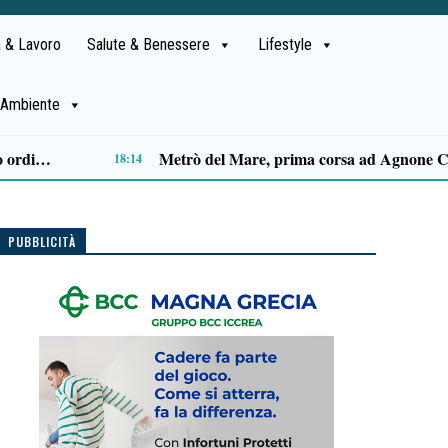
 & Lavoro
Salute & Benessere
Lifestyle
Ambiente
Capaccio Paestum spazio di legalità: oltre 43 ettari di beni confiscati destinati a progetti sociali
14:14
PUBBLICITÀ