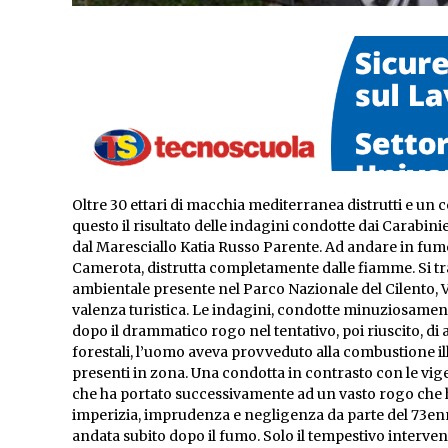
Oltre 30 ettari di macchia mediterranea distrutti e u
questo il risultato delle indagini condotte dai Carabini
dal Maresciallo Katia Russo Parente. Ad andare in fu
Camerota, distrutta completamente dalle fiamme. Si tra
ambientale presente nel Parco Nazionale del Cilento, Va
valenza turistica. Le indagini, condotte minuziosament
dopo il drammatico rogo nel tentativo, poi riuscito, di
forestali, l’uomo aveva provveduto alla combustione ille
presenti in zona. Una condotta in contrasto con le vigen
che ha portato successivamente ad un vasto rogo che h
imperizia, imprudenza e negligenza da parte del 73en
andata subito dopo il fumo. Solo il tempestivo interven