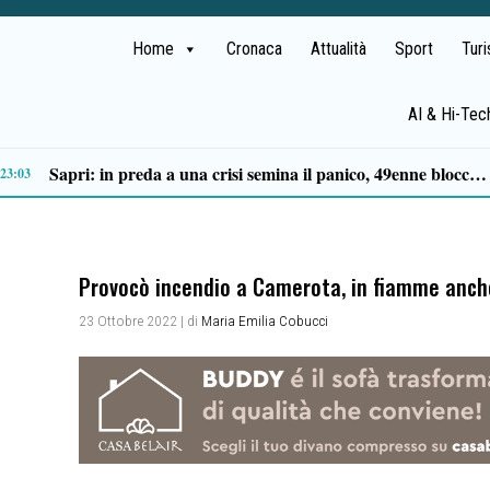
Home
Cronaca
Attualità
Sport
Tur
AI & Hi-Tec
Tortorella celebra la Fiera di San Basilio: tra antichi mestieri, bestiame e la musica della Bandabardò
14:49
Provocò incendio a Camerota, in fiamme anche
23 Ottobre 2022
| di
Maria Emilia Cobucci