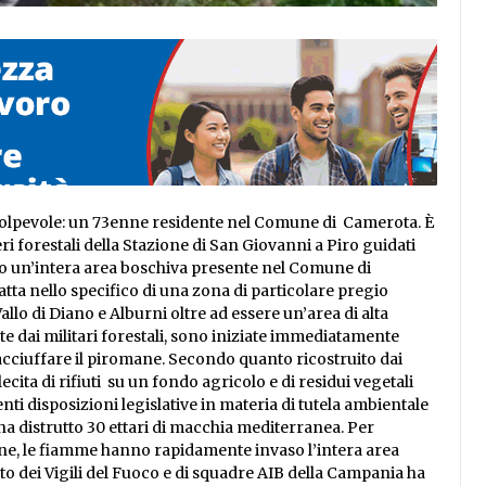
n colpevole: un 73enne residente nel Comune di Camerota. È
eri forestali della Stazione di San Giovanni a Piro guidati
mo un’intera area boschiva presente nel Comune di
tta nello specifico di una zona di particolare pregio
llo di Diano e Alburni oltre ad essere un’area di alta
e dai militari forestali, sono iniziate immediatamente
 acciuffare il piromane. Secondo quanto ricostruito dai
cita di rifiuti su un fondo agricolo e di residui vegetali
ti disposizioni legislative in materia di tutela ambientale
a distrutto 30 ettari di macchia mediterranea. Per
ne, le fiamme hanno rapidamente invaso l’intera area
to dei Vigili del Fuoco e di squadre AIB della Campania ha