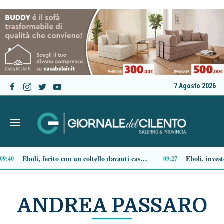
7 Agosto 2026
PisciottaSMS, boom di presenze per la seconda edizione: il borgo si trasforma in un palcoscenico tra sapori, musica e storia
Salerno, crea disagi alla stazione e poi si sente male: 23enne trasportato in ospedale
22:24
ANDREA PASSARO