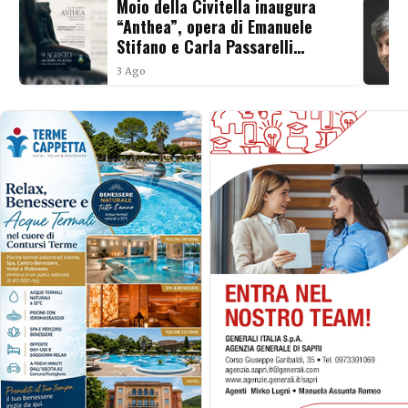
Moio della Civitella inaugura
“Anthea”, opera di Emanuele
Stifano e Carla Passarelli
dedicata alla forza femminile
3 Ago