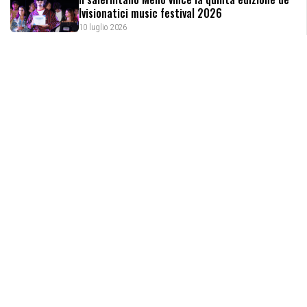
Ivisionatici music festival 2026
10 luglio 2026
Campi Flegrei, Tiziana D’Angelo nominata
direttore delegato del Parco archeologico
9 luglio 2026
Dal Cilento arriva “Rai”: il nuovo brano dei
Rittantico con Dutty Beagle
9 luglio 2026
Giornale del Cilento
Iscrizione al registro della stampa:
Tribunale di Vallo della
Lucania n.580/2009.
Iscrizione ROC:
n° 33606/2019.
Editore:
Editrice Cilento SRL – P.iva 05832750656.
Direttore Responsabile:
Marianna Vallone.