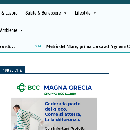
 & Lavoro
Salute & Benessere
Lifestyle
Ambiente
Approvazione assestamento di bilancio, M5S Campania: «Più investimenti per servizi, territori e imprese»
14:14
PUBBLICITÀ