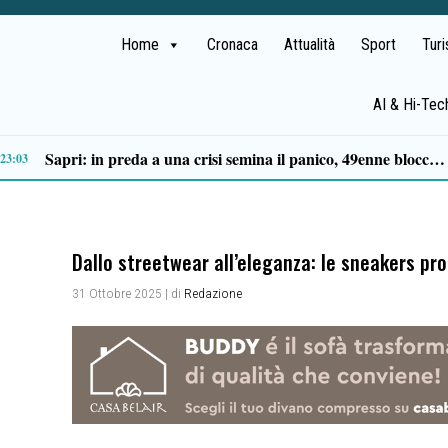
Home
Cronaca
Attualità
Sport
Tur
AI & Hi-Tec
Premio Terre del Bussento, si alza il sipario: stasera Roberto Fico apre l’11ª edizione
14:35
Dallo streetwear all’eleganza: le sneakers pr
31 Ottobre 2025
| di
Redazione