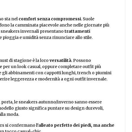
no sta nel
comfort senza compromessi
. Suole
ndono la camminata piacevole anche nelle giornate più
te sneakers invernali presentano
trattamenti
re pioggia e umidità senza rinunciare allo stile.
ust di stagione è la loro
versatilità
. Possono
 per un look casual, oppure completare outfit più
he gli abbinamenti con cappotti lunghi, trench o piumini
erire leggerezza e modernità a ogni outfit invernale.
ori porta, le sneakers autunno/inverno sanno essere
 modello giusto significa puntare su design durevoli,
 alla moda.
akers si confermano
l’alleato perfetto dei piedi, ma anche
un tocco casual-chic.