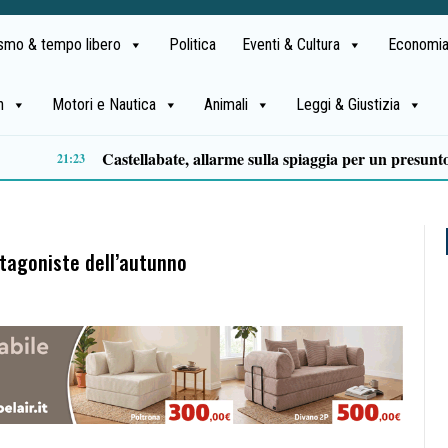
ismo & tempo libero
Politica
Eventi & Cultura
Economia
h
Motori e Nautica
Animali
Leggi & Giustizia
Capaccio Paestum spazio di legalità: oltre 43 ettari di beni confiscati destinati a progetti sociali
otagoniste dell’autunno