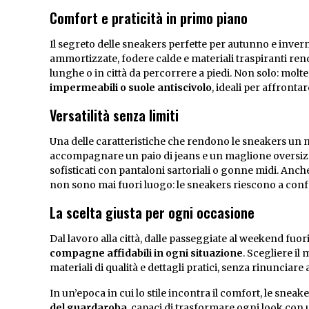
Comfort e praticità in primo piano
Il segreto delle sneakers perfette per autunno e inver
ammortizzate, fodere calde e materiali traspiranti re
lunghe o in città da percorrere a piedi. Non solo: mol
impermeabili o suole antiscivolo
, ideali per affronta
Versatilità senza limiti
Una delle caratteristiche che rendono le sneakers un m
accompagnare un paio di jeans e un maglione oversize
sofisticati con pantaloni sartoriali o gonne midi. Anc
non sono mai fuori luogo: le sneakers riescono a conf
La scelta giusta per ogni occasione
Dal lavoro alla città, dalle passeggiate al weekend fu
compagne affidabili in ogni situazione
. Scegliere il
materiali di qualità e dettagli pratici, senza rinunciare
In un’epoca in cui lo stile incontra il comfort, le sne
del guardaroba
, capaci di trasformare ogni look con 