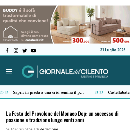
31 Luglio 2026
Tortorella celebra la Fiera di San Basilio: tra antichi mestieri, bestiame e la musica della Bandabardò
:51
14:49
La Festa del Provolone del Monaco Dop: un successo di
passione e tradizione lungo venti anni
26 Maggio 2026
| di
Redazione