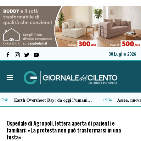
30 Luglio 2026
Padula istituisce la Giornata Joe Petrosino
14:06
13:43
Ospedale di Agropoli, lettera aperta di pazienti e
familiari: «La protesta non può trasformarsi in una
festa»