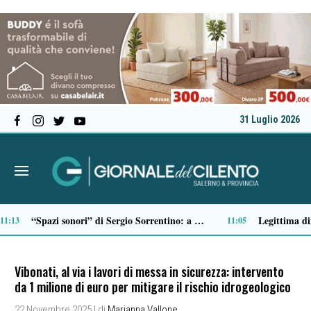
31 Luglio 2026
Serie C, ecco il calendario della Salernitana: debutto all’Arechi contro il Sorrento
09:28
09:22
Vibonati, al via i lavori di messa in sicurezza: intervento
da 1 milione di euro per mitigare il rischio idrogeologico
22 Novembre 2025
| di
Marianna Vallone