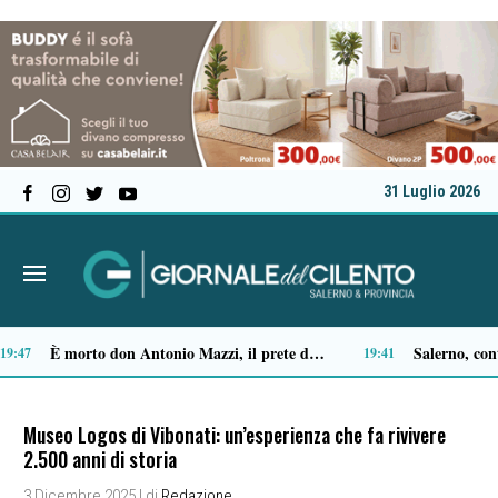
31 Luglio 2026
Ascea, Pietro D’Angiolillo: «La nuova giunta guarda al futuro, con gli occhi del passato»
:32
13:11
Museo Logos di Vibonati: un’esperienza che fa rivivere
2.500 anni di storia
3 Dicembre 2025
| di
Redazione