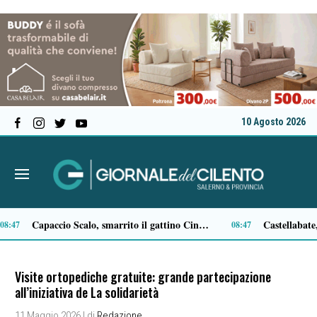
10 Agosto 2026
Capaccio Paestum, malore in mare: muore una 62enne
:40
17:34
Visite ortopediche gratuite: grande partecipazione
all’iniziativa de La solidarietà
11 Maggio 2026
| di
Redazione