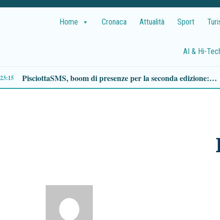
Home
Cronaca
Attualità
Sport
Tur
AI & Hi-Tec
Capaccio Paestum, controlli su 233 strutture ricettive: scoperte irregolarità sull’imposta di soggiorno, oltre 130 verbali in arrivo
15:43