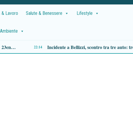
 & Lavoro
Salute & Benessere
Lifestyle
Ambiente
Centola: morto a 36 anni Gianluigi Maltese, domani i funerali a Foria
14:51