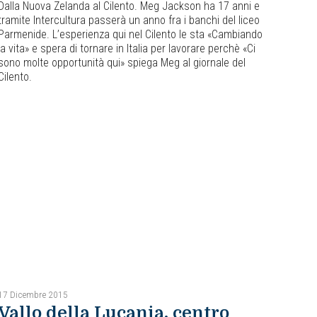
Dalla Nuova Zelanda al Cilento. Meg Jackson ha 17 anni e
tramite Intercultura passerà un anno fra i banchi del liceo
Parmenide. L’esperienza qui nel Cilento le sta «Cambiando
la vita» e spera di tornare in Italia per lavorare perchè «Ci
sono molte opportunità qui» spiega Meg al giornale del
Cilento.
17 Dicembre 2015
Vallo della Lucania, centro