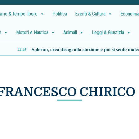
ismo & tempo libero
Politica
Eventi & Cultura
Economia
h
Motori e Nautica
Animali
Leggi & Giustizia
Luca Cordero di Montezemolo sceglie Acciaroli: tappa nel Cilento a bordo del suo yacht
15:38
FRANCESCO CHIRICO