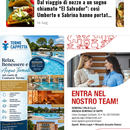
Dal viaggio di nozze a un sogno
chiamato “El Salvador”: così
Umberto e Sabrina hanno portato
il Messico a Salerno
16 Lug