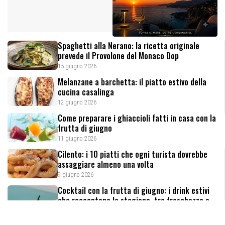
Spaghetti alla Nerano: la ricetta originale
prevede il Provolone del Monaco Dop
15 giugno 2026
Melanzane a barchetta: il piatto estivo della
cucina casalinga
12 giugno 2026
Come preparare i ghiaccioli fatti in casa con la
frutta di giugno
11 giugno 2026
Cilento: i 10 piatti che ogni turista dovrebbe
assaggiare almeno una volta
9 giugno 2026
Cocktail con la frutta di giugno: i drink estivi
che raccontano la stagione, tra freschezza e
creatività
8 giugno 2026