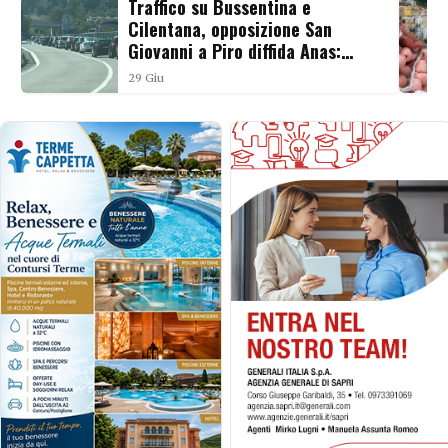
Traffico su Bussentina e
Cilentana, opposizione San
Giovanni a Piro diffida Anas:
«Pronti a class action»
29 Giu